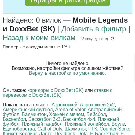
Найдено: 0 вилок
—
Mobile Legends
и DoxxBet (SK)
|
Добавить в фильтр
|
Назад к моим вилкам
14 секунд назад
↓
Примеры с доходом меньше 1%
Ничего не найдено.
Возможно, настройки фильтра слишком жёсткие?
Вернуть настройки по умолчанию
.
См. также:
коридоры с DoxxBet (SK)
или
ставки с
перевесом с DoxxBet (SK)
.
Показывать только с:
Аэрохоккей
,
Аэрохоккей 2x2
,
Американский футбол
,
Arena of Valor
,
Австралийский
футбол
,
Бадминтон
,
Хоккей с мячом
,
Бейсбол
,
Баскетбол
,
Баскетбол 3x3
,
Баскетбол 4x4
,
Пляжный
футбол
,
Пляжный гандбол
,
Пляжный волейбол
,
Боулз
,
Единоборства
,
Call of Duty
,
Шахматы
,
ЧГК
,
Counter-Strike
,
Крикет
,
Кёрлинг
,
Дартс
,
Deadlock
,
Dota
,
Е-Баскетбол
,
Е-