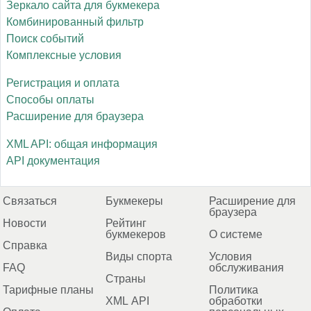
Зеркало сайта для букмекера
Комбинированный фильтр
Поиск событий
Комплексные условия
Регистрация и оплата
Способы оплаты
Расширение для браузера
XML API: общая информация
API документация
Связаться
Букмекеры
Расширение для
браузера
Новости
Рейтинг
букмекеров
О системе
Справка
Виды спорта
Условия
FAQ
обслуживания
Страны
Тарифные планы
Политика
XML API
обработки