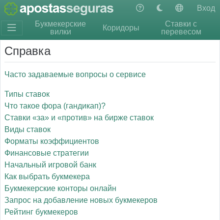
Вход
Букмекерские
Ставки с
Коридоры
вилки
перевесом
Справка
Часто задаваемые вопросы о сервисе
Типы ставок
Что такое фора (гандикап)?
Ставки «за» и «против» на бирже ставок
Виды ставок
Форматы коэффициентов
Финансовые стратегии
Начальный игровой банк
Как выбрать букмекера
Букмекерские конторы онлайн
Запрос на добавление новых букмекеров
Рейтинг букмекеров