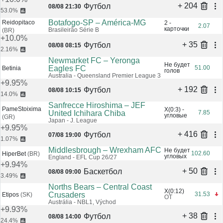
+ 204
Футбол
08/08 21:30
53.0%
Botafogo-SP – América-MG
Reidopitaco
2 -
2.07
карточки
Brasileirão Série B
(BR)
+10.0%
+ 35
Футбол
08/08 08:15
2.16%
Newmarket FC – Yeronga
Не будет
Eagles FC
51.00
Betinia
голов
Australia - Queensland Premier League 3
+9.95%
+ 192
Футбол
08/08 10:15
14.0%
Sanfrecce Hiroshima – JEF
PameStoixima
X(0:3) -
United Ichihara Chiba
7.85
угловые
(GR)
Japan - J. League
+9.95%
+ 416
Футбол
07/08 19:00
1.07%
Middlesbrough – Wrexham AFC
Не будет
102.60
HiperBet
(BR)
угловых
England - EFL Cup 26/27
+9.94%
+ 50
Баскетбол
08/08 09:00
3.49%
Norths Bears – Central Coast
X(0:12)
Crusaders
31.53
Etipos
(SK)
ОТ
Austrália - NBL1, Východ
+9.93%
+ 38
Футбол
08/08 14:00
24.4%