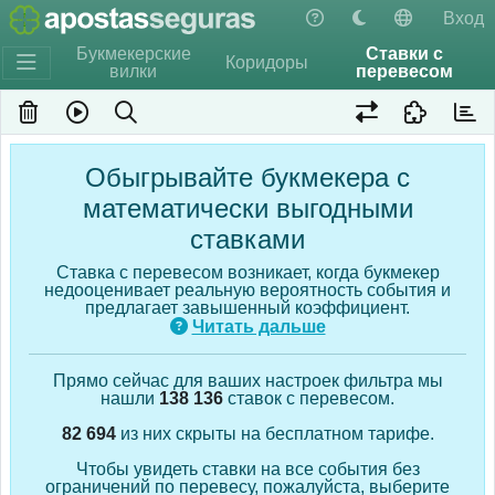
Вход
Букмекерские
Ставки с
Коридоры
вилки
перевесом
Обыгрывайте букмекера с
математически выгодными
ставками
Ставка с перевесом возникает, когда букмекер
недооценивает реальную вероятность события и
предлагает завышенный коэффициент.
Читать дальше
Прямо сейчас для ваших настроек фильтра мы
нашли
138 136
ставок с перевесом.
82 694
из них скрыты на бесплатном тарифе.
Чтобы увидеть ставки на все события без
ограничений по перевесу, пожалуйста, выберите