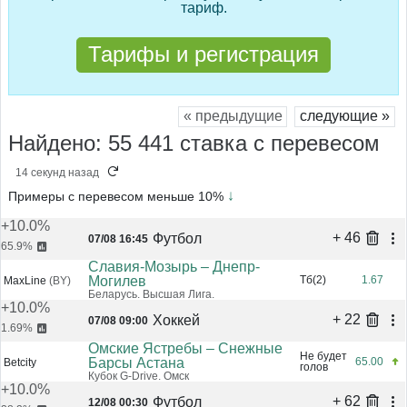
тариф.
Тарифы и регистрация
« предыдущие
следующие »
Найдено: 55 441 ставка с перевесом
14 секунд назад
↓
Примеры с перевесом меньше 10%
+10.0%
+ 46
Футбол
07/08 16:45
65.9%
Славия-Мозырь – Днепр-
Могилев
Тб(2)
1.67
MaxLine
(BY)
Беларусь. Высшая Лига.
+10.0%
+ 22
Хоккей
07/08 09:00
1.69%
Омские Ястребы – Снежные
Не будет
Барсы Астана
65.00
Betcity
голов
Кубок G-Drive. Омск
+10.0%
+ 62
Футбол
12/08 00:30