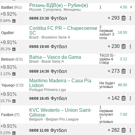
Рязань-ВДВ(ж) – Рубин(ж)
1
4.50
BaltBet
(RU)
Россия. Суперлига. Женщины
+9.92%
+ 293
Футбол
08/08 23:30
5.94%
2
Coritiba FC PR – Chapecoense
первым
SC
18.50
OgaBet
забьет 3
Brazil - Brasileiro Serie A
гола
+9.91%
+ 230
Футбол
09/08 19:00
35.2%
Тб(10.5) -
Bahia – Vasco da Gama
удары в
3.12
Betsson
(ES)
Brasil - Brasil Serie A
створ
+9.91%
+ 273
Футбол
08/08 14:30
1.12%
Maritimo Madeira – Casa Pia
Не будет
Lisbon
98.00
Yajuego
(CO)
угловых
Portugal Primeira Liga
+9.91%
+ 142
Футбол
08/08 18:45
15.7%
1
KVC Westerlo – Union Saint-
первым
Gilloise
получит
7.00
Fastbet
(IT)
7
Belgium - Belgian Pro League
угловых
+9.91%
+ 282
Футбол
08/08 11:00
5.23%