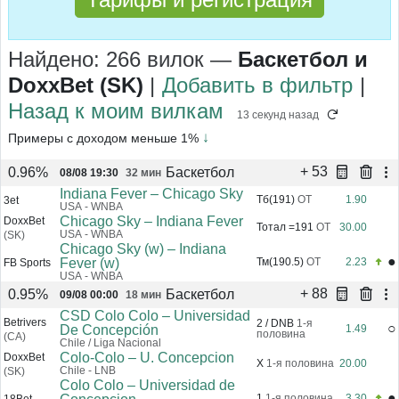
Найдено: 266 вилок
—
Баскетбол и
DoxxBet (SK)
|
Добавить в фильтр
|
Назад к моим вилкам
13 секунд назад
↓
Примеры с доходом меньше 1%
+ 53
Баскетбол
0.96%
08/08 19:30
32 мин
Indiana Fever – Chicago Sky
Тб(191)
ОТ
1.90
3et
USA - WNBA
Chicago Sky – Indiana Fever
DoxxBet
Тотал =191
ОТ
30.00
USA - WNBA
(SK)
Chicago Sky (w) – Indiana
●
Fever (w)
Тм(190.5)
ОТ
2.23
FB Sports
USA - WNBA
+ 88
Баскетбол
0.95%
09/08 00:00
18 мин
CSD Colo Colo – Universidad
Betrivers
2 / DNB
1-я
○
De Concepción
1.49
половина
(CA)
Chile / Liga Nacional
Colo-Colo – U. Concepcion
DoxxBet
X
1-я половина
20.00
Chile - LNB
(SK)
Colo Colo – Universidad de
●
1
1-я половина
3.30