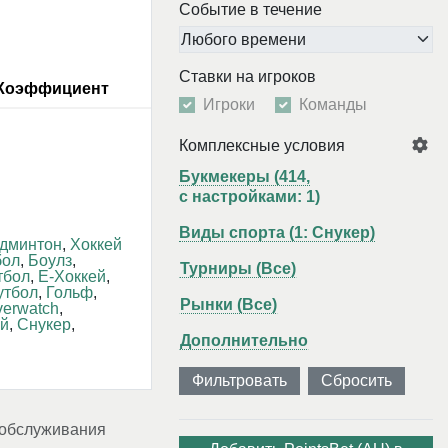
Событие в течение
Ставки на игроков
Коэффициент
Игроки
Команды
Комплексные условия
Букмекеры (414,
с настройками: 1)
Виды спорта (1: Снукер)
дминтон
,
Хоккей
бол
,
Боулз
,
Турниры (Все)
тбол
,
Е-Хоккей
,
утбол
,
Гольф
,
Рынки (Все)
erwatch
,
ей
,
Снукер
,
Дополнительно
Сбросить
 обслуживания