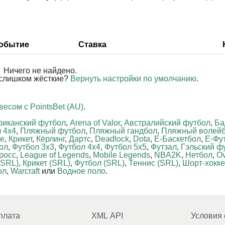
обытие
Ставка
Ничего не найдено.
 слишком жёсткие?
Вернуть настройки по умолчанию
.
весом с PointsBet (AU)
.
иканский футбол
,
Arena of Valor
,
Австралийский футбол
,
Ба
 4x4
,
Пляжный футбол
,
Пляжный гандбол
,
Пляжный волей
ke
,
Крикет
,
Кёрлинг
,
Дартс
,
Deadlock
,
Dota
,
Е-Баскетбол
,
Е-Фу
ол
,
Футбол 3x3
,
Футбол 4x4
,
Футбол 5x5
,
Футзал
,
Гэльский ф
росс
,
League of Legends
,
Mobile Legends
,
NBA2K
,
Нетбол
,
Ov
(SRL)
,
Крикет (SRL)
,
Футбол (SRL)
,
Теннис (SRL)
,
Шорт-хокк
ол
,
Warcraft
или
Водное поло
.
плата
XML API
Условия