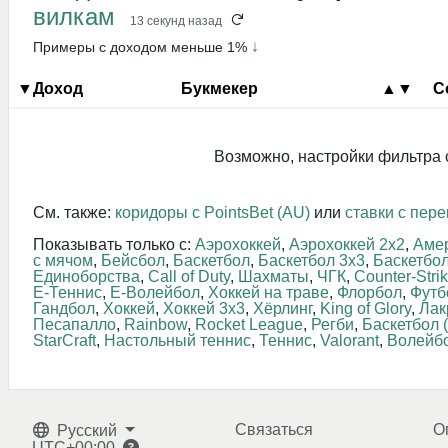
вилкам
14 секунд назад
↓
Примеры с доходом меньше 1%
▼Доход
Букмекер
▲▼
С
Возможно, настройки фильтра
См. также:
коридоры с PointsBet (AU)
или
ставки с пере
Показывать только с:
Аэрохоккей
,
Аэрохоккей 2x2
,
Амер
с мячом
,
Бейсбол
,
Баскетбол
,
Баскетбол 3x3
,
Баскетбол
Единоборства
,
Call of Duty
,
Шахматы
,
ЧГК
,
Counter-Stri
Е-Теннис
,
Е-Волейбол
,
Хоккей на траве
,
Флорбол
,
Футб
Гандбол
,
Хоккей
,
Хоккей 3x3
,
Хёрлинг
,
King of Glory
,
Лак
Песапалло
,
Rainbow
,
Rocket League
,
Регби
,
Баскетбол 
StarCraft
,
Настольный теннис
,
Теннис
,
Valorant
,
Волейб
Связаться
О
Русский
UTC+00:00